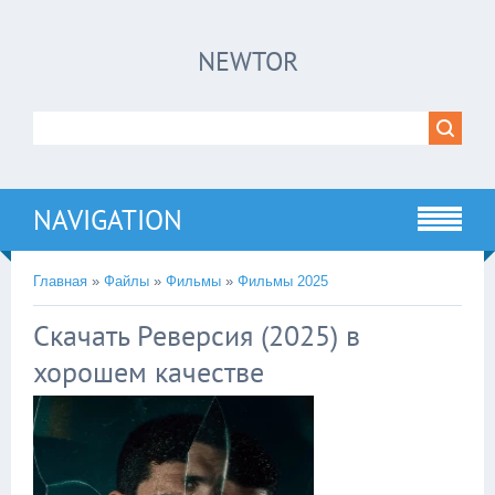
×
NEWTOR
Нажмите на
в плеере
!!!Если Вы с телефона сперва нажмите на
троеточие в правом верхнем углу!!!
NAVIGATION
Главная
»
Файлы
»
Фильмы
»
Фильмы 2025
Скачать Реверсия (2025) в
хорошем качестве