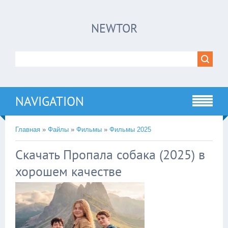
×
NEWTOR
Нажмите на
в плеере
!!!Если Вы с телефона сперва нажмите на
троеточие в правом верхнем углу!!!
NAVIGATION
Главная
»
Файлы
»
Фильмы
»
Фильмы 2025
Скачать Пропала собака (2025) в
хорошем качестве