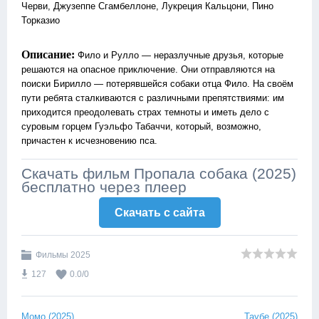
Черви, Джузеппе Сгамбеллоне, Лукреция Кальцони, Пино
Торказио
Описание:
Фило и Рулло — неразлучные друзья, которые
решаются на опасное приключение. Они отправляются на
поиски Бирилло — потерявшейся собаки отца Фило. На своём
пути ребята сталкиваются с различными препятствиями: им
приходится преодолевать страх темноты и иметь дело с
суровым горцем Гуэльфо Табаччи, который, возможно,
причастен к исчезновению пса.
Скачать фильм Пропала собака (2025)
бесплатно через плеер
Скачать c сайта
Фильмы 2025
127
0.0
/
0
Момо (2025)
Таубе (2025)