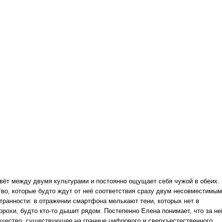
вёт между двумя культурами и постоянно ощущает себя чужой в обеих.
во, которые будто ждут от неё соответствия сразу двум несовместимым
транности: в отражении смартфона мелькают тени, которых нет в
рохи, будто кто‑то дышит рядом. Постепенно Елена понимает, что за не
существо, существующее на границе цифрового и сверхъестественного,