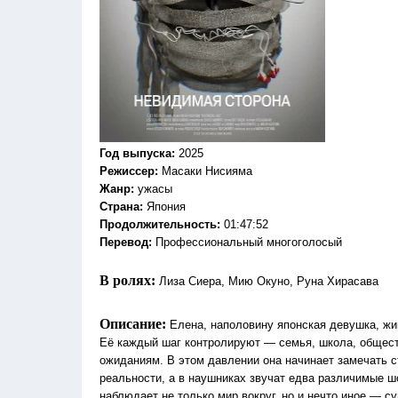
Год выпуска
:
2025
Режиссер
:
Масаки Нисияма
Жанр
:
ужасы
Страна:
Япония
Продолжительность:
01:47:52
Перевод:
Профессиональный многоголосый
В ролях:
Лиза Сиера, Мию Окуно, Руна Хирасава
Описание:
Елена, наполовину японская девушка, жи
Её каждый шаг контролируют — семья, школа, общест
ожиданиям. В этом давлении она начинает замечать с
реальности, а в наушниках звучат едва различимые шо
наблюдает не только мир вокруг, но и нечто иное — 