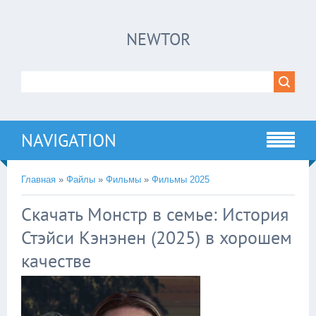
×
NEWTOR
Нажмите на
в плеере
!!!Если Вы с телефона сперва нажмите на
троеточие в правом верхнем углу!!!
NAVIGATION
Главная
»
Файлы
»
Фильмы
»
Фильмы 2025
Скачать Монстр в семье: История
Стэйси Кэнэнен (2025) в хорошем
качестве