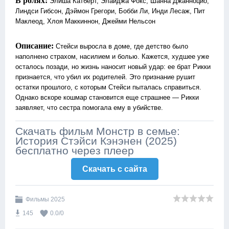
В ролях:
Элиша Катберт, Элайджа Фокс, Шанна Джанноцио,
Линдси Гибсон, Дэймон Грегори, Бобби Ли, Инди Лесаж, Пит
Маклеод, Хлоя Маккиннон, Джейми Нельсон
Описание:
Стейси выросла в доме, где детство было
наполнено страхом, насилием и болью. Кажется, худшее уже
осталось позади, но жизнь наносит новый удар: ее брат Рикки
признается, что убил их родителей. Это признание рушит
остатки прошлого, с которым Стейси пыталась справиться.
Однако вскоре кошмар становится еще страшнее — Рикки
заявляет, что сестра помогала ему в убийстве.
Скачать фильм Монстр в семье:
История Стэйси Кэнэнен (2025)
бесплатно через плеер
Скачать c сайта
Фильмы 2025
145
0.0
/
0