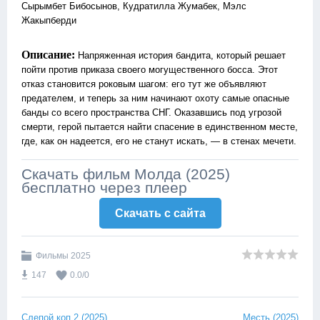
Сырымбет Бибосынов, Кудратилла Жумабек, Мэлс
Жакыпберди
Описание:
Напряженная история бандита, который решает
пойти против приказа своего могущественного босса. Этот
отказ становится роковым шагом: его тут же объявляют
предателем, и теперь за ним начинают охоту самые опасные
банды со всего пространства СНГ. Оказавшись под угрозой
смерти, герой пытается найти спасение в единственном месте,
где, как он надеется, его не станут искать, — в стенах мечети.
Скачать фильм Молда (2025)
бесплатно через плеер
Скачать c сайта
Фильмы 2025
147
0.0
/
0
Слепой коп 2 (2025)
Месть (2025)