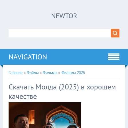
×
NEWTOR
Нажмите на
в плеере
!!!Если Вы с телефона сперва нажмите на
троеточие в правом верхнем углу!!!
NAVIGATION
Главная
»
Файлы
»
Фильмы
»
Фильмы 2025
Скачать Молда (2025) в хорошем
качестве