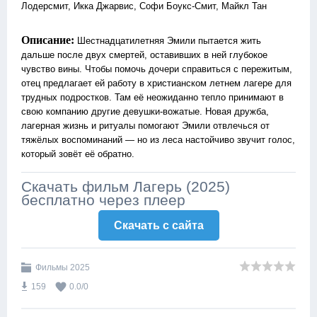
Лодерсмит, Икка Джарвис, Софи Боукс-Смит, Майкл Тан
Описание:
Шестнадцатилетняя Эмили пытается жить
дальше после двух смертей, оставивших в ней глубокое
чувство вины. Чтобы помочь дочери справиться с пережитым,
отец предлагает ей работу в христианском летнем лагере для
трудных подростков. Там её неожиданно тепло принимают в
свою компанию другие девушки-вожатые. Новая дружба,
лагерная жизнь и ритуалы помогают Эмили отвлечься от
тяжёлых воспоминаний — но из леса настойчиво звучит голос,
который зовёт её обратно.
Скачать фильм Лагерь (2025)
бесплатно через плеер
Скачать c сайта
Фильмы 2025
159
0.0
/
0