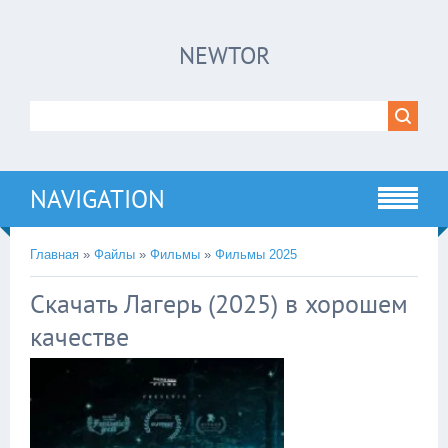
×
NEWTOR
Нажмите на
в плеере
!!!Если Вы с телефона сперва нажмите на
троеточие в правом верхнем углу!!!
NAVIGATION
Главная
»
Файлы
»
Фильмы
»
Фильмы 2025
Скачать Лагерь (2025) в хорошем
качестве