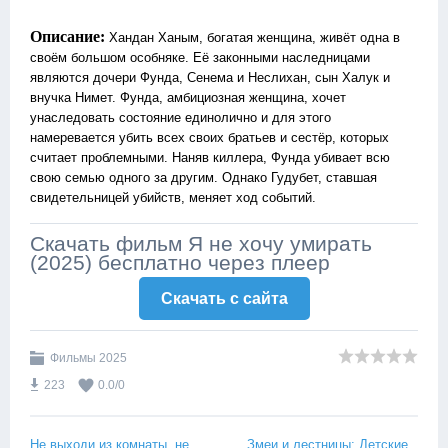
Описание:
Хандан Ханым, богатая женщина, живёт одна в
своём большом особняке. Её законными наследницами
являются дочери Фунда, Сенема и Неслихан, сын Халук и
внучка Нимет. Фунда, амбициозная женщина, хочет
унаследовать состояние единолично и для этого
намеревается убить всех своих братьев и сестёр, которых
считает проблемными. Наняв киллера, Фунда убивает всю
свою семью одного за другим. Однако Гудубет, ставшая
свидетельницей убийств, меняет ход событий.
Скачать фильм Я не хочу умирать
(2025) бесплатно через плеер
Скачать c сайта
Фильмы 2025
223
0.0
/
0
Не выходи из комнаты, не
Змеи и лестницы: Детские