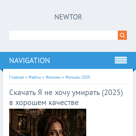
×
NEWTOR
Нажмите на
в плеере
!!!Если Вы с телефона сперва нажмите на
троеточие в правом верхнем углу!!!
NAVIGATION
Главная
»
Файлы
»
Фильмы
»
Фильмы 2025
Скачать Я не хочу умирать (2025)
в хорошем качестве