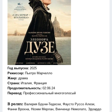
Год выпуска
:
2025
Режиссер
:
Пьетро Марчелло
Жанр
:
драма
Страна:
Италия, Франция
Продолжительность:
02:06:24
Перевод:
Профессиональный многоголосый
В ролях:
Валерия Бруни-Тедески, Фаусто Руссо Алези,
Фанни Врохна, Ноэми Мерлан, Винченцо Немолато, Эдоардо