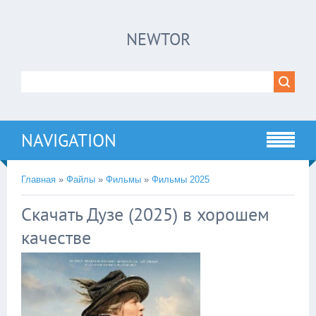
×
NEWTOR
Нажмите на
в плеере
!!!Если Вы с телефона сперва нажмите на
троеточие в правом верхнем углу!!!
NAVIGATION
Главная
»
Файлы
»
Фильмы
»
Фильмы 2025
Скачать Дузе (2025) в хорошем
качестве