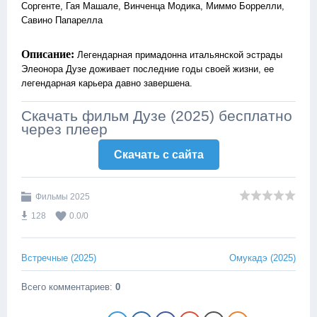
Соргенте, Гая Машале, Винченца Модика, Миммо Боррелли,
Савино Папарелла
Описание:
Легендарная примадонна итальянской эстрады
Элеонора Дузе доживает последние годы своей жизни, ее
легендарная карьера давно завершена.
Скачать фильм Дузе (2025) бесплатно
через плеер
Скачать c сайта
Фильмы 2025
128
0.0
/
0
Встречные (2025)
Омукадэ (2025)
Всего комментариев
:
0