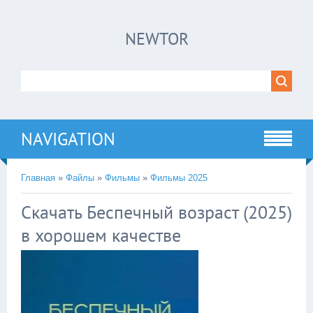
×
NEWTOR
Нажмите на
в плеере
!!!Если Вы с телефона сперва нажмите на
троеточие в правом верхнем углу!!!
NAVIGATION
Главная
»
Файлы
»
Фильмы
»
Фильмы 2025
Скачать Беспечный возраст (2025)
в хорошем качестве