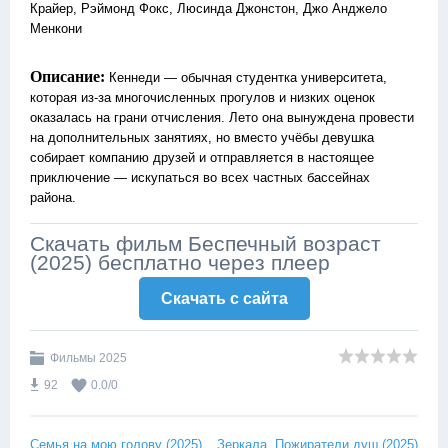
Крайер, Рэймонд Фокс, Люсинда Джонстон, Джо Анджело
Менкони
Описание:
Кеннеди — обычная студентка университета,
которая из-за многочисленных прогулов и низких оценок
оказалась на грани отчисления. Лето она вынуждена провести
на дополнительных занятиях, но вместо учёбы девушка
собирает компанию друзей и отправляется в настоящее
приключение — искупаться во всех частных бассейнах
района.
Скачать фильм Беспечный возраст
(2025) бесплатно через плеер
Скачать c сайта
Фильмы 2025
92
0.0
/
0
Семья на мою голову (2025)
Зеркала. Пожиратели душ (2025)