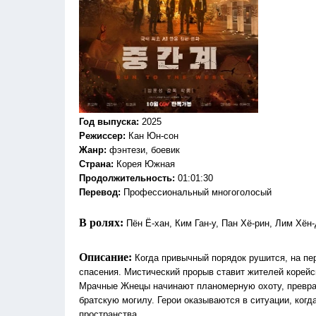
Год выпуска
:
2025
Режиссер
:
Кан Юн-сон
Жанр
:
фэнтези, боевик
Страна:
Корея Южная
Продолжительность:
01:01:30
Перевод:
Профессиональный многоголосый
В ролях:
Пён Ё-хан, Ким Ган-у, Пан Хё-рин, Лим Хён
Описание:
Когда привычный порядок рушится, на пе
спасения. Мистический прорыв ставит жителей корейс
Мрачные Жнецы начинают планомерную охоту, превра
братскую могилу. Герои оказываются в ситуации, когд
пространства.