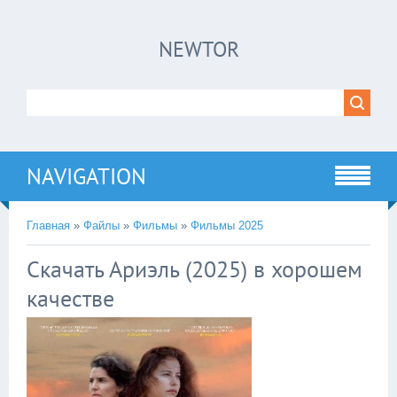
×
NEWTOR
Нажмите на
в плеере
!!!Если Вы с телефона сперва нажмите на
троеточие в правом верхнем углу!!!
NAVIGATION
Главная
»
Файлы
»
Фильмы
»
Фильмы 2025
Скачать Ариэль (2025) в хорошем
качестве