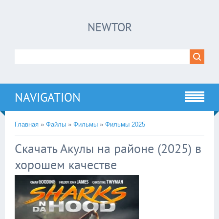
×
NEWTOR
Нажмите на
в плеере
!!!Если Вы с телефона сперва нажмите на
троеточие в правом верхнем углу!!!
NAVIGATION
Главная
»
Файлы
»
Фильмы
»
Фильмы 2025
Скачать Акулы на районе (2025) в
хорошем качестве