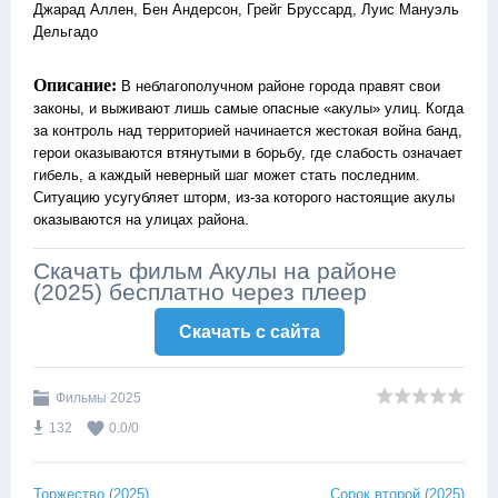
Джарад Аллен, Бен Андерсон, Грейг Бруссард, Луис Мануэль
Дельгадо
Описание:
В неблагополучном районе города правят свои
законы, и выживают лишь самые опасные «акулы» улиц. Когда
за контроль над территорией начинается жестокая война банд,
герои оказываются втянутыми в борьбу, где слабость означает
гибель, а каждый неверный шаг может стать последним.
Ситуацию усугубляет шторм, из-за которого настоящие акулы
оказываются на улицах района.
Скачать фильм Акулы на районе
(2025) бесплатно через плеер
Скачать c сайта
Фильмы 2025
132
0.0
/
0
Торжество (2025)
Сорок второй (2025)