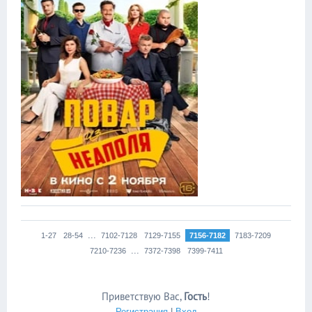
...
1-27
28-54
7102-7128
7129-7155
7156-7182
7183-7209
...
7210-7236
7372-7398
7399-7411
Приветствую Вас
,
Гость
!
Регистрация
|
Вход