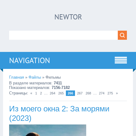
NEWTOR
NAVIGATION
Главная
»
Файлы
» Фильмы
В разделе материалов
:
7411
Показано материалов
:
7156-7182
Страницы
:
...
...
«
1
2
264
265
266
267
268
274
275
»
Из моего окна 2: За морями
(2023)