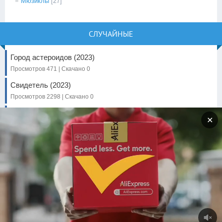
Мюзиклы
[27]
СЛУЧАЙНЫЕ
Город астероидов (2023)
Просмотров 471 | Скачано 0
Свидетель (2023)
Просмотров 2298 | Скачано 0
Один день в Стамбуле (2024)
✕
Просмотров 1814 | Скачано 0
Красавица-воин Вечная Сейлор
Мун. Фильм 2
Просмотров 690 | Скачано 0
Магическая битва 0. Фильм
Просмотров 1574 | Скачано 0
Хостинг от
uCoz